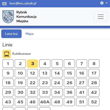
kmr@km.rybnik.pl
Lista linii
Mapa
Linie
Autobusowe