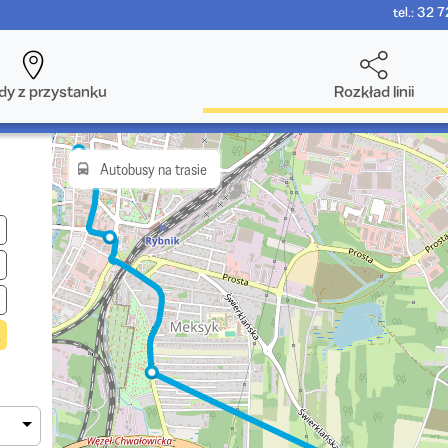
tel.: 32 
dy z przystanku
Rozkład linii