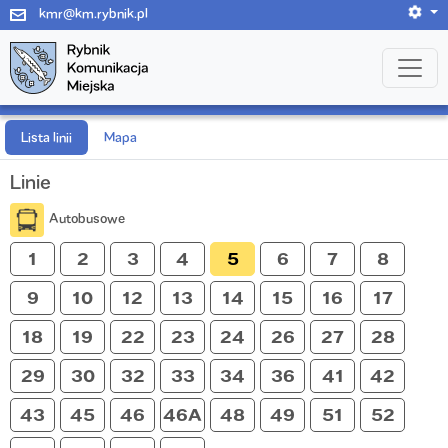
kmr@km.rybnik.pl
Lista linii
Mapa
Linie
Autobusowe