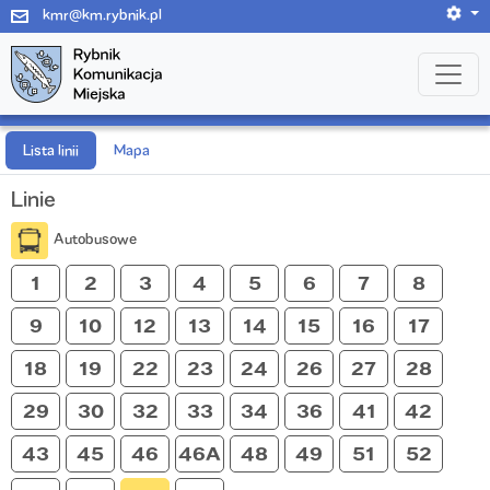
kmr@km.rybnik.pl
Lista linii
Mapa
Linie
Autobusowe